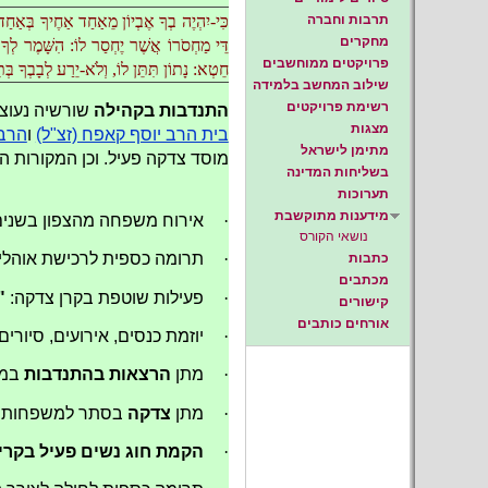
כִּי-יִהְיֶה בְךָ אֶבְיוֹן מֵאַחַד אַחֶיךָ בְּאַחַ
תרבות וחברה
מחקרים
דֵּי מַחְסֹרוֹ אֲשֶׁר יֶחְסַר לוֹ: הִשָּׁמֶר לְךָ
פרויקטים ממוחשבים
חֵטְא: נָתוֹן תִּתֵּן לוֹ, וְלֹא-יֵרַע לְבָבְךָ בְּתִת
שילוב המחשב בלמידה
רשימת פרויקטים
התנדבות בקהילה
שורשיה נעוצ
מצגות
בית הרב יוסף קאפח (זצ"ל)
ו
הרבנ
מתימן לישראל
מוסד צדקה פעיל. וכן המקורות הי
בשליחות המדינה
תערוכות
מידענות מתוקשבת
·
אירוח משפחה מהצפון בשנים 2023-24 עם פרוץ המלח
נושאי הקורס
·
תרומה כספית לרכישת אוהלים 
כתבות
מכתבים
·
פעילות שוטפת בקרן צדקה:
"
קישורים
אורחים כותבים
·
יוזמת כנסים, אירועים, סיורים 
·
מתן
הרצאות בהתנדבות
במו
·
מתן
צדקה
בסתר למשפחות ברו
·
הקמת חוג נשים פעיל בקרית