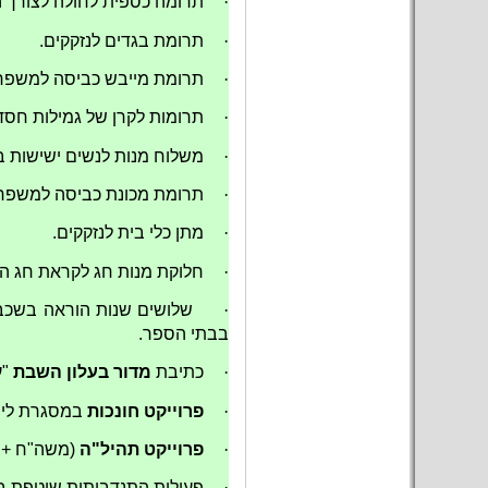
·
תרומה כספית לחולה לצורך 
·
תרומת בגדים לנזקקים.
·
תרומת מייבש כביסה למשפחת
·
תרומות לקרן של גמילות חסדי
·
משלוח מנות לנשים ישישות ב
·
תרומת מכונת כביסה למשפחת
·
מתן כלי בית לנזקקים.
·
חלוקת מנות חג לקראת חג ה
·
שלושים שנות הוראה בשכבו
בבתי הספר.
·
כתיבת
מדור בעלון השבת
"ע
·
פרוייקט חונכות
במסגרת לימו
·
פרוייקט תהיל"ה
(משה"ח + "
·
פעילות התנדבותית שוטפת במ