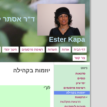
Ester Kapa
דף הבית
אודות
תעודות
רשימת פרסומים
חינוך יהודי
צור קשר
ניווט
יוזמות בקהילה
סדנאות
כנסים
ימי עיון
לק"י
רשימת פרסומים
יוזמות בקהילה
הרצאות
הרצאות מוקלטות
סיורים לימודיים