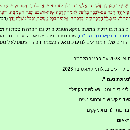
ד שְׁעָרֶיךָ בְּאַרְצְךָ אֲשֶׁר ה' אֱלֹהֶיךָ נֹתֵן לָךְ לֹא תְאַמֵּץ אֶת-לְבָבְךָ וְלֹא תִקְפֹּץ אֶת-יָדְך
 פֶּן-יִהְיֶה דָבָר עִם-לְבָבְךָ בְלִיַּעַל לֵאמֹר קָרְבָה שְׁנַת-הַשֶּׁבַע שְׁנַת הַשְּׁמִטָּה, וְרָעָה 
ְּךָ לוֹ, כִּי בִּגְלַל הַדָּבָר הַזֶּה יְבָרֶכְךָ ה' אֱלֹהֶיךָ בְּכָל-מַעֲשֶׂךָ, וּבְכֹל מִשְׁלַח יָדֶךָ
(דברים
ים בבית בו גדלתי במושב עמקא הטובל בירק ובו חברה תוססת ותומכת
ית ברכה קאפח (תנצב"ה)
, שניהם זכו בפרס ישראל כל אחד בתחומו.
הודיים שלנו המנחילים לנו ערכים אלה בעצמה רבה. הציטוט לעיל מספר
מה
לחיילים במלחמת אוקטובר 2023
סגולת נעמי".
לימודיים ומגוון פעילויות בקהילה.
עדוני קשישים ובחוגי נשים.
כות ילדים ולנזקקים.
-אונו
.