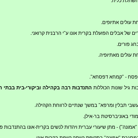
השתלת כליה.
 עולים אתיופים.
ם של אבלים הפועלת בקרית אונו ע"י הרבנית קרואני.
חג פורים.
 עולים מאתיופיה.
פסח - "קמחא דפסחא".
ת גיל שונות הכוללות
התנדבות רבה בקהילה וביקורי-בית בבתי ת
שבי תבלין ומרפא" במשך שנתיים לרווחת הקהילה.
די באוניברסיטת בר-אילן.
אמונה") - מתן שיעורי עברית ויהדות לנשים בקרית-אונו בהתנדבות
סגרת "אמונה" בתקופת היותה קיימת בקרית אונו.